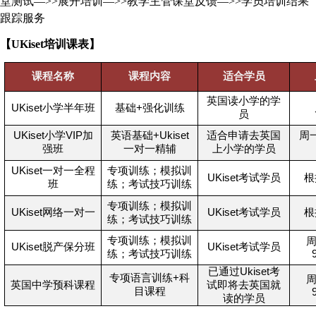
堂测试—
>>
展开培训—
>>
教学主管课堂反馈—
>>
学员培训结果
跟踪服务
【
UKiset
培训课表】
课程名称
课程内容
适合学员
英国读小学的学
UKiset
小学半年班
基础+强化训练
员
UKiset
小学VIP加
英语基础+Ukiset
适合申请去英国
周
强班
一对一精辅
上小学的学员
UKiset
一对一全程
专项训练；模拟训
UKiset
考试学员
根
班
练；考试技巧训练
专项训练；模拟训
UKiset
网络一对一
UKiset
考试学员
根
练；考试技巧训练
专项训练；模拟训
UKiset
脱产保分班
UKiset
考试学员
练；考试技巧训练
已通过Ukiset考
专项语言训练+科
英国中学预科课程
试即将去英国就
目课程
读的学员