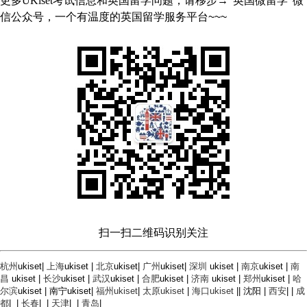
更多
UKiset
考试信息和英国留学问题，请移步
→
“英国微留学”微
信公众号，一个有温度的英国留学服务平台
~~~
扫一扫二维码识别关注
杭州
ukiset|
上海
ukiset
|
北京
ukiset
|
广州
ukiset
|
深圳
ukiset
|
南京
ukiset
|
南
昌
ukiset
|
长沙
ukiset
|
武汉
ukiset
|
合肥
ukiset
|
济南
ukiset
|
郑州
ukiset
|
哈
尔滨
ukiset
|
南宁
ukiset|
福州ukiset
|
太原ukiset
|
海口ukiset
||
沈阳 |
西安
|
|
成
都
|
|
长春
|
|
天津
|
|
青岛
|