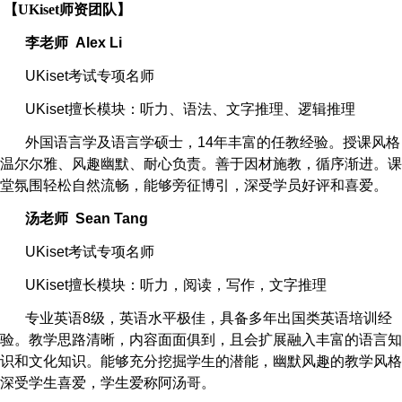
【
UKiset师资团队
】
李老师
Alex Li
UKiset
考试专项名师
UKiset
擅长模块：听力、语法、文字推理、逻辑推理
外国语言学及语言学硕士，
14
年丰富的任教经验。授课风格
温尔尔雅、风趣幽默、耐心负责。善于因材施教，循序渐进。课
堂氛围轻松自然流畅，能够旁征博引，深受学员好评和喜爱。
汤老师
Sean Tang
UKiset
考试专项名师
UKiset
擅长模块：听力，阅读，写作，文字推理
专业英语
8
级，英语水平极佳，具备多年出国类英语培训经
验。教学思路清晰，内容面面俱到，且会扩展融入丰富的语言知
识和文化知识。能够充分挖掘学生的潜能，幽默风趣的教学风格
深受学生喜爱，学生爱称阿汤哥。