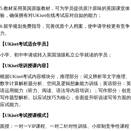
5.
教材采用英国原版教材，可为学员提供原汁原味的英国课堂体
验，确保拥有对
UKiset
在线考试应对自如的能力；
6.
留学规划免费指导，完善优质个人档案，使申请学校更有竞争
力。
【
UKiset
考试适合学员】
小学、初中申请或转入英国顶级私立公学就读的学员；
【
UKiset
培训授课内容】
根据
UKiset
考试内容模块分，推理部分：词义辨析等文字推理、
数学计算解析题分析、空间及逻辑想象能力训练；英语部分：英
语运用能力（听力、阅读、语法等内容培训）；写作部分：创意
写作题型解析。以应试技巧为核心，全面提升听说读写等方面的
应试能力。
【
UKiset
考试授课模式】
面授：一对一
VIP
课程、一对二针对性训练、小班制竞争性课程