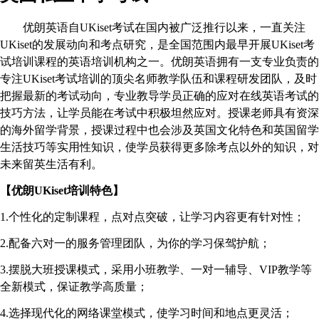
优朗英语自
UKiset
考试在国内被广泛推行以来，一直关注
UKiset
的发展动向和考点研究，是全国范围内最早开展
UKiset
考
试培训课程的英语培训机构之一。优朗英语拥有一支专业负责的
专注
UKiset
考试培训的顶尖名师教学队伍和课程研发团队，及时
把握最新的考试动向，专业教导学员正确的应对在线英语考试的
技巧方法，让学员能在考试中积极坦然应对。授课老师具有资深
的海外留学背景，授课过程中也会涉及英国文化特色和英国留学
生活技巧等实用性知识，使学员获得更多除考点以外的知识，对
未来留英生活有利。
【优朗
UKiset
培训特色】
1.
个性化的定制课程，点对点突破，让学习内容更有针对性；
2.
配备六对一的服务管理团队，为你的学习保驾护航；
3.
摆脱大班授课模式，采用小班教学、一对一辅导、
VIP
教学等
全新模式，保证教学高质量；
4.
选择现代化的网络课堂模式，使学习时间和地点更灵活；