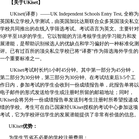
【关于
UKiset
】
UKiset(
译赛）——
UK Independent Schools Entry Test,
全称为
英国私立学校入学测试，由英国加比达斯联合众多英国顶尖私立
学校共同推出的在线入学筛选考试。考试语言为英文。主要针对
9
岁半至
18
岁的学生。它以智能的方法考核学生的学习能力和发
展潜能，是帮助识别候选人的优缺点和学习偏好的一种标准化测
评。已有过百所的顶尖私立学校已将“译赛”作为筛选海外学生的
一个重要标准之一。
UKiset
考试时长约
1
小时
45
分钟。其中第一部分为
45
分钟，
第二部分为
30
分钟，第三部分为
30
分钟。在考试结束后
3-5
个工
作日内，参加考试的学生会收到一份成绩报告单，此报告单将以
电子邮件的形式发送给学生或注册时所留的邮箱地址；同时，
UKiset
会将另外一份成绩报告单发送到考生注册时所希望投递成
绩的学校。考生可在自己国家经
UKiset
授权的考试中心参加这项
考试，它为学校评估学生的发展潜能提供了非常有价值的信息。
UKiset
优势：
为学生节省不必要的学校注册费用；