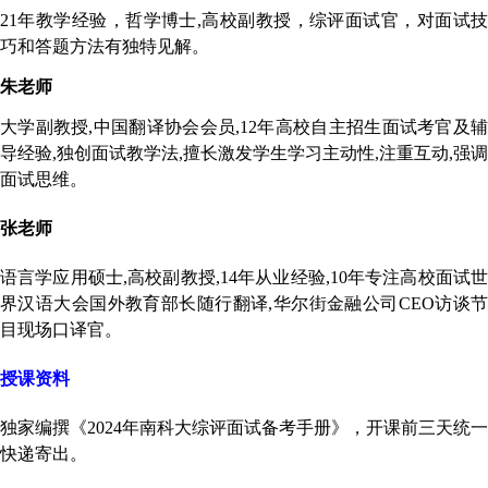
21年教学经验，哲学博士,高校副教授，综评面试官，对面试技
巧和答题方法有独特见解。
朱老师
大学副教授
,中国翻译协会会员,1
2
年高校自主招生面试考官及
导经验
,独创面试教学法,擅长激发学生学习主动性,注重互动,强调
面试思维。
张老师
语言学应用硕士
,高校副教授,1
4
年从业经验
,
10
年专注高校面试
界汉语大会国外教育部长随行翻译
,华尔街金融公司CEO访谈
目现场口译官。
授课资料
独家编撰《
202
4
年南科大综评面试备考手册》
，
开课前三天统一
快递寄出。