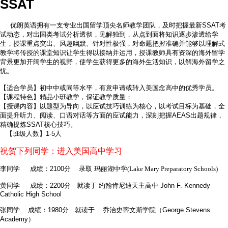
SSAT
优朗英语拥有一支专业出国留学顶尖名师教学团队，及时把握最新SSAT考
试动态，对出国类考试分析透彻，见解独到，从点到面将知识逐步渗透给学
生，授课重点突出、风趣幽默、针对性极强，对命题把握准确并能够以理解式
教学将传授的课堂知识让学生得以接纳并运用，授课教师具有资深的海外留学
背景更加开阔学生的视野，使学生获得更多的海外生活知识，以解海外留学之
忧。
【适合学员】初中中或同等水平，有意申请或转入美国念高中的优秀学员。
【课程特色】精品小班教学，保证教学质量；
【授课内容】以题型为导向，以应试技巧训练为核心，以考试目标为基础，全
面提升听力、阅读、口语对话等方面的应试能力，深刻把握AEAS出题规律，
精确提炼SSAT核心技巧。
【班级人数】1-5人
祝贺下列同学：进入美国高中学习
李同学 成绩：2100分 录取
玛丽湖中学(Lake Mary Preparatory Schools)
黄同学 成绩：2200分 就读于 约翰肯尼迪天主高中 John F. Kennedy
Catholic High School
张同学 成绩：1980分 就读于 乔治史蒂文斯学院（George Stevens
Academy）