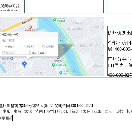
杭州优朗出
总部：杭州
层 400-800
广州分中心
141号之二
400-800-827
湖墅南路356号锦绣大厦5层 优朗全国400-800-8273
|
南京
|
南昌
|
武汉
|
济南
|
郑州
|
哈尔滨
|
福州
|
太原
|
沈阳
|
西安
|
成都
|
长
大学面试