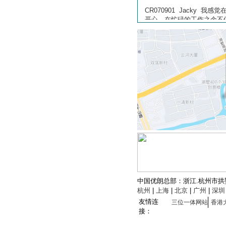
中国优朗总部：浙江.杭州市拱墅区
杭州
|
上海
|
北京
|
广州
|
深圳
友情连
三位一体网站
香港
接：