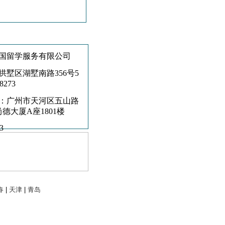
联系学校
国留学服务有限公司
拱墅区湖墅南路356号5
-8273
：广州市天河区五山路
尚德大厦A座1801楼
3
春
|
天津
|
青岛