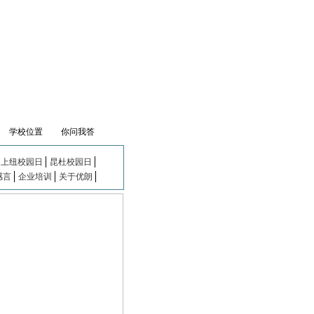
学校位置
你问我答
上纽校园日
昆杜校园日
感言
企业培训
关于优朗