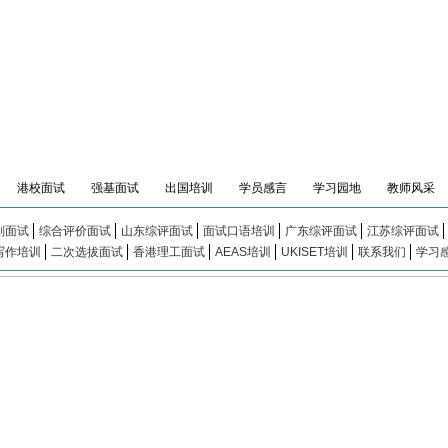
港校面试
强基面试
出国培训
学员感言
学习园地
教师风采
划面试
综合评价面试
山东综评面试
面试口语培训
广东综评面试
江苏综评面试
写作培训
二次选拔面试
香港理工面试
AEAS培训
UKISET培训
联系我们
学习